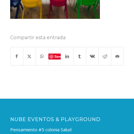
Compartir esta entrada
Save
NUBE EVENTOS & PLAYGROUND
Pensamiento #5 colonia Salud