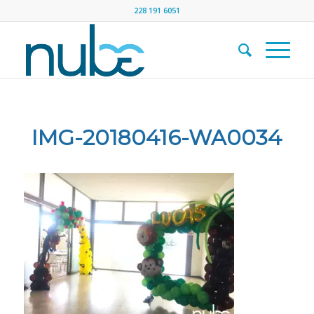
228 191 6051
IMG-20180416-WA0034