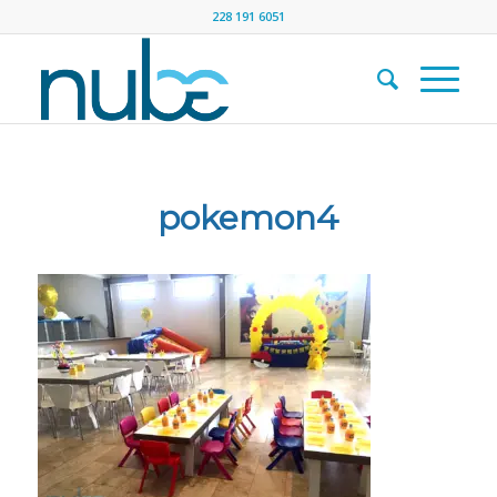
228 191 6051
pokemon4