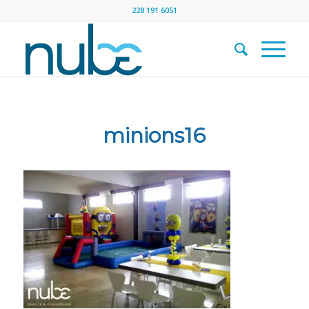
228 191 6051
minions16