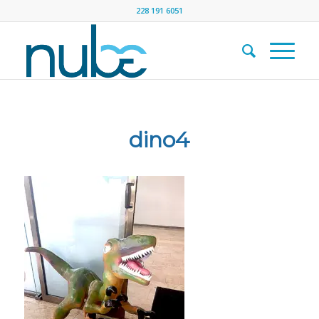
228 191 6051
dino4